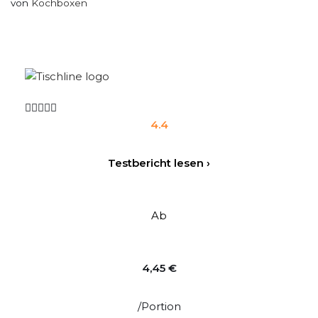
von
Kochboxen





4.4
Testbericht lesen ›
Ab
4,45 €
/Portion