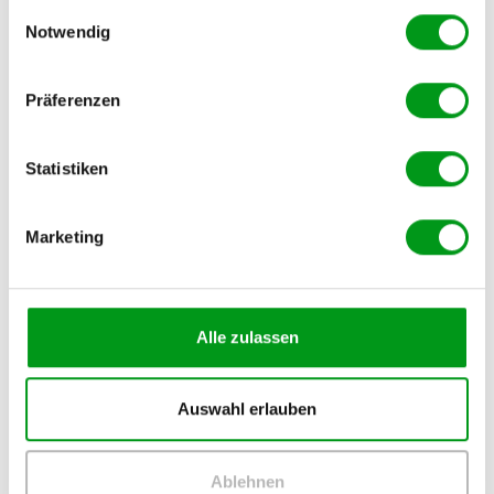
gesammelt haben.
Einwilligungsauswahl
Notwendig
Schlagwörter:
Präferenzen
TISCHLINE
Statistiken
Marketing
Alle zulassen
Suchen
Auswahl erlauben
Suchen
Ablehnen