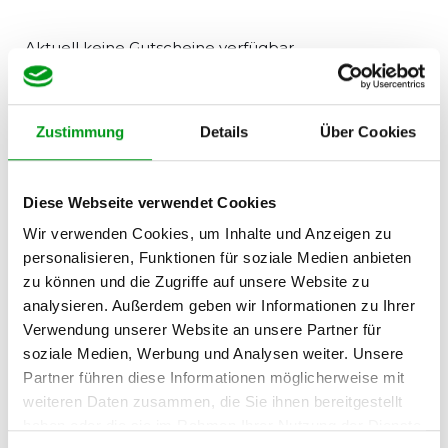
Aktuell keine Gutscheine verfügbar
Anzahl:
Zustimmung
Details
Über Cookies
2-6 Pers.
Diese Webseite verwendet Cookies
Mahlzeiten:
Wir verwenden Cookies, um Inhalte und Anzeigen zu
3-5 pro Woche
personalisieren, Funktionen für soziale Medien anbieten
zu können und die Zugriffe auf unsere Website zu
Zubereitung:
analysieren. Außerdem geben wir Informationen zu Ihrer
ab 30 Minuten
Verwendung unserer Website an unsere Partner für
soziale Medien, Werbung und Analysen weiter. Unsere
Partner führen diese Informationen möglicherweise mit
weiteren Daten zusammen, die Sie ihnen bereitgestellt
Hier bestellen
haben oder die sie im Rahmen Ihrer Nutzung der Dienste