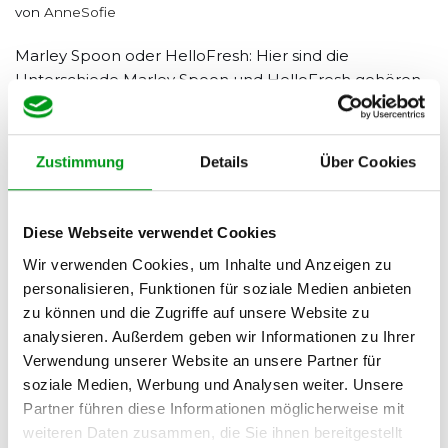
von
AnneSofie
Marley Spoon oder HelloFresh: Hier sind die
Unterschiede Marley Spoon und HelloFresh gehören
zu den größten und erfolgreichsten Kochbox-
Unternehmen der Welt, und zwar mit gutem Grund:
Beide bieten eine große und differenzierte Auswahl an
Zustimmung
Details
Über Cookies
saisonalen und schmackhaften Gerichten an, die im
gewählten Lieferrhythmus direkt an…
Weiterlesen »
Diese Webseite verwendet Cookies
Wir verwenden Cookies, um Inhalte und Anzeigen zu
personalisieren, Funktionen für soziale Medien anbieten
HelloFresh oder Dinnerly: In diesen
zu können und die Zugriffe auf unsere Website zu
Punkten unterscheiden sie sich
analysieren. Außerdem geben wir Informationen zu Ihrer
Verwendung unserer Website an unsere Partner für
von
AnneSofie
soziale Medien, Werbung und Analysen weiter. Unsere
Partner führen diese Informationen möglicherweise mit
Dinnerly wird ab 2025 ein integrierter Teil von Marley
weiteren Daten zusammen, die Sie ihnen bereitgestellt
Spoon Um das Erlebnis für alle Kunden zu verbessern