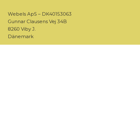
Webels ApS – DK40153063
Gunnar Clausens Vej 34B
8260 Viby J.
Dänemark
So verdienen wir Geld
Unser Geschäftsmodell basiert auf etwas, was auch
Affiliate-Marketing genannt wird. Wir verdienen also
gelegentlich Geld, wenn Besuchende unserer Site sich
auf die Seite eines Anbieters weiterleiten, den wir
promovieren, und dort ein Konto erstellt.
Dass wir ein kommerzielles Unternehmen sind, heißt
allerdings nicht, dass Du uns nicht vertrauen kannst.
Nichts ist uns wichtiger, als unsere Besuchende